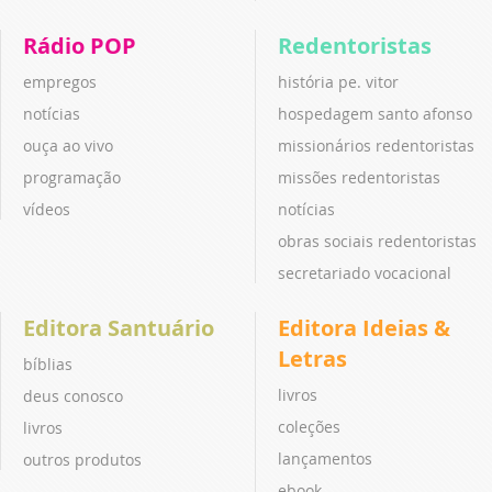
Rádio POP
Redentoristas
empregos
história pe. vitor
notícias
hospedagem santo afonso
ouça ao vivo
missionários redentoristas
programação
missões redentoristas
vídeos
notícias
obras sociais redentoristas
secretariado vocacional
Editora Santuário
Editora Ideias &
Letras
bíblias
livros
deus conosco
coleções
livros
lançamentos
outros produtos
ebook