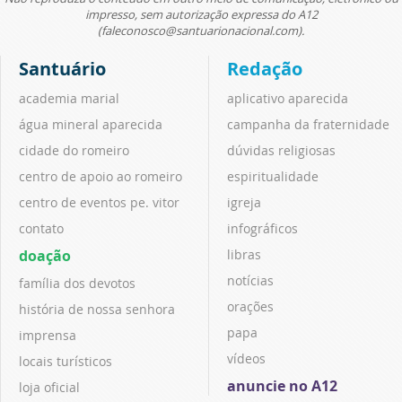
impresso, sem autorização expressa do A12
(faleconosco@santuarionacional.com).
Santuário
Redação
academia marial
aplicativo aparecida
água mineral aparecida
campanha da fraternidade
cidade do romeiro
dúvidas religiosas
centro de apoio ao romeiro
espiritualidade
centro de eventos pe. vitor
igreja
contato
infográficos
doação
libras
notícias
família dos devotos
orações
história de nossa senhora
papa
imprensa
vídeos
locais turísticos
anuncie no A12
loja oficial