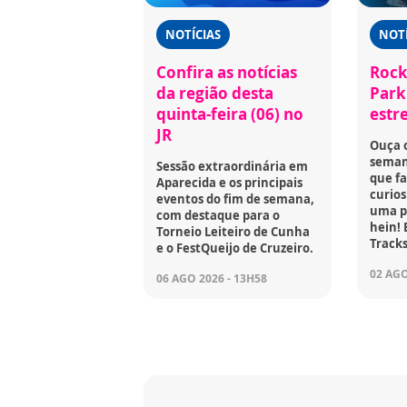
NOTÍCIAS
NOTÍ
Confira as notícias
Rock
da região desta
Park 
quinta-feira (06) no
estr
JR
Ouça 
seman
Sessão extraordinária em
que fa
Aparecida e os principais
curios
eventos do fim de semana,
uma p
com destaque para o
hein! 
Torneio Leiteiro de Cunha
Tracks
e o FestQueijo de Cruzeiro.
02 AGO
06 AGO 2026 - 13H58