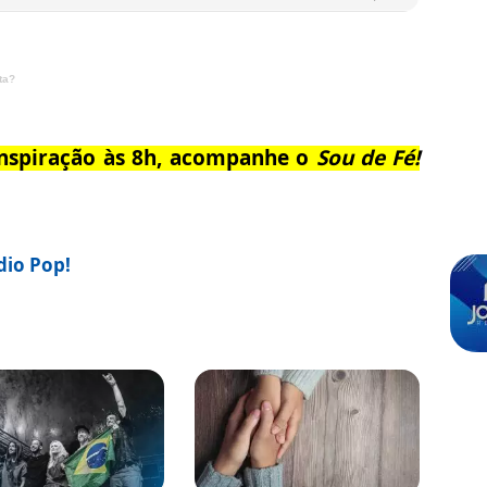
ta?
spiração às 8h, acompanhe o
Sou de Fé!
ádio Pop!