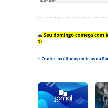
A12
·
Sou de Fé quer saber: onde sua gentileza mais impor
Seu domingo começa com in
🙏
✨
:: Confira as últimas notícias da R