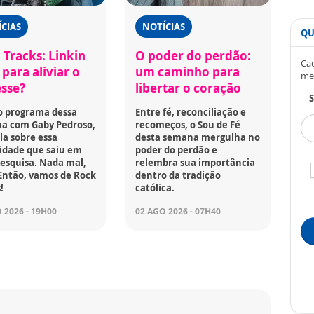
CIAS
NOTÍCIAS
QU
 Tracks: Linkin
O poder do perdão:
Cad
para aliviar o
um caminho para
me
esse?
libertar o coração
S
o programa dessa
Entre fé, reconciliação e
a com Gaby Pedroso,
recomeços, o Sou de Fé
la sobre essa
desta semana mergulha no
idade que saiu em
poder do perdão e
esquisa. Nada mal,
relembra sua importância
Então, vamos de Rock
dentro da tradição
!
católica.
 2026 - 19H00
02 AGO 2026 - 07H40