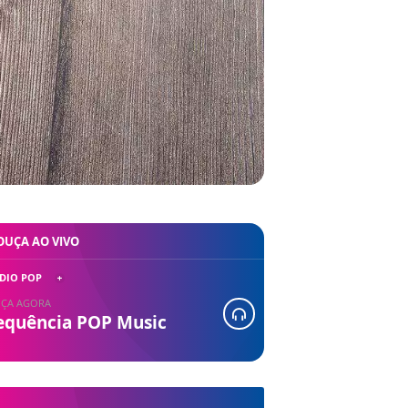
OUÇA AO VIVO
DIO POP
ÇA AGORA
equência POP Music