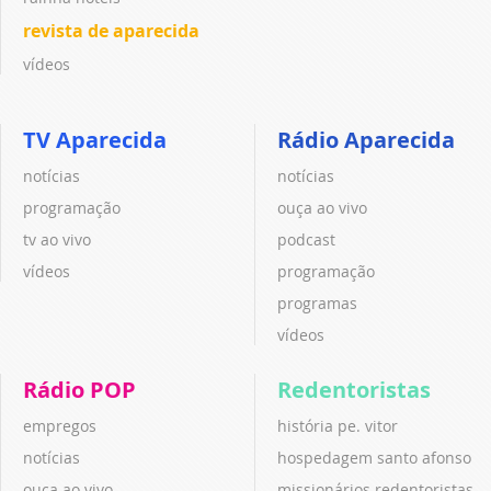
revista de aparecida
vídeos
TV Aparecida
Rádio Aparecida
notícias
notícias
programação
ouça ao vivo
tv ao vivo
podcast
vídeos
programação
programas
vídeos
Rádio POP
Redentoristas
empregos
história pe. vitor
notícias
hospedagem santo afonso
ouça ao vivo
missionários redentoristas