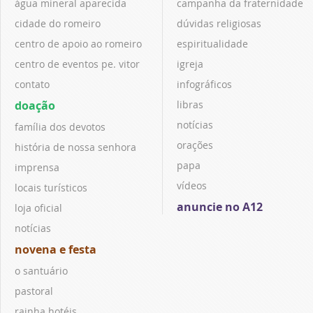
água mineral aparecida
campanha da fraternidade
cidade do romeiro
dúvidas religiosas
centro de apoio ao romeiro
espiritualidade
centro de eventos pe. vitor
igreja
contato
infográficos
doação
libras
notícias
família dos devotos
orações
história de nossa senhora
papa
imprensa
vídeos
locais turísticos
anuncie no A12
loja oficial
notícias
novena e festa
o santuário
pastoral
rainha hotéis