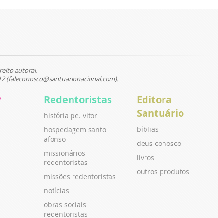
reito autoral.
12 (faleconosco@santuarionacional.com).
P
Redentoristas
Editora
Santuário
história pe. vitor
bíblias
hospedagem santo
afonso
deus conosco
missionários
livros
redentoristas
outros produtos
missões redentoristas
notícias
obras sociais
redentoristas