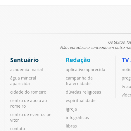
Os textos, fo
Não reproduza o conteúdo em outro meio
Santuário
Redação
TV
academia marial
aplicativo aparecida
notí
água mineral
campanha da
prog
aparecida
fraternidade
tv ao
cidade do romeiro
dúvidas religiosas
víde
centro de apoio ao
espiritualidade
romeiro
igreja
centro de eventos pe.
infográficos
vitor
libras
contato