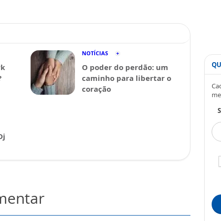
NOTÍCIAS
QU
rk
O poder do perdão: um
?
caminho para libertar o
Cad
coração
me
S
Dj
omentar