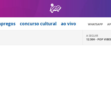
mpregos
concurso cultural
ao vivo
WHATSAPP
AP
A SEGUIR
12:30H -
POP VIBE