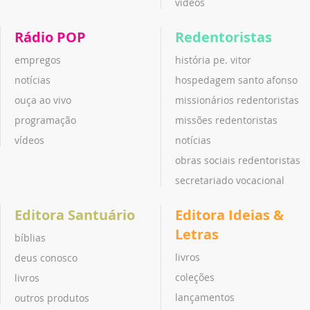
vídeos
Rádio POP
Redentoristas
empregos
história pe. vitor
notícias
hospedagem santo afonso
ouça ao vivo
missionários redentoristas
programação
missões redentoristas
vídeos
notícias
obras sociais redentoristas
secretariado vocacional
Editora Santuário
Editora Ideias &
Letras
bíblias
livros
deus conosco
coleções
livros
lançamentos
outros produtos