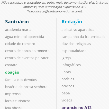
Não reproduza o conteúdo em outro meio de comunicação, eletrônico ou
impresso, sem autorização expressa do A12
(faleconosco@santuarionacional.com).
Santuário
Redação
academia marial
aplicativo aparecida
água mineral aparecida
campanha da fraternidade
cidade do romeiro
dúvidas religiosas
centro de apoio ao romeiro
espiritualidade
centro de eventos pe. vitor
igreja
contato
infográficos
doação
libras
notícias
família dos devotos
orações
história de nossa senhora
papa
imprensa
vídeos
locais turísticos
anuncie no A12
loja oficial