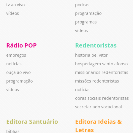
tv ao vivo
podcast
vídeos
programação
programas
vídeos
Rádio POP
Redentoristas
empregos
história pe. vitor
notícias
hospedagem santo afonso
ouça ao vivo
missionários redentoristas
programação
missões redentoristas
vídeos
notícias
obras sociais redentoristas
secretariado vocacional
Editora Santuário
Editora Ideias &
Letras
bíblias