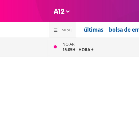
últimas
bolsa de e
MENU
NO AR
15:05H -
HORA +