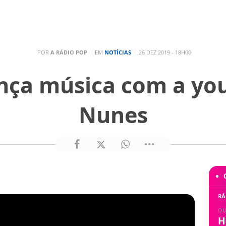
POR
A RÁDIO POP
EM
NOTÍCIAS
26 DEZ 2019 - 18H00
lança música com a yo
Nunes
RÁ
OU
H