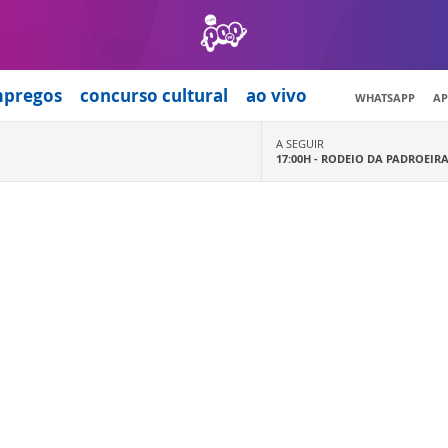
mpregos
concurso cultural
ao vivo
WHATSAPP
AP
A SEGUIR
17:00H -
RODEIO DA PADROEIR