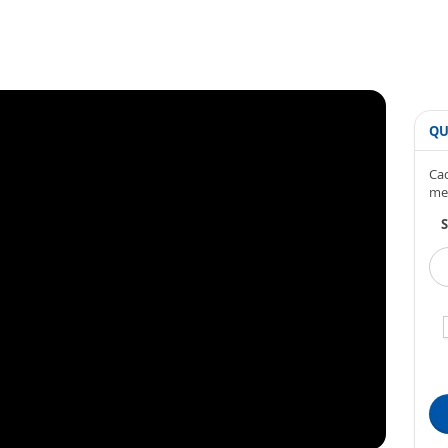
QU
Cad
me
S