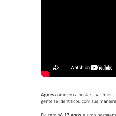
Agnes
começou a postar suas músicas
gente se identificou com sua maneira 
Ela tem só
17 anos
e uma bagagem 