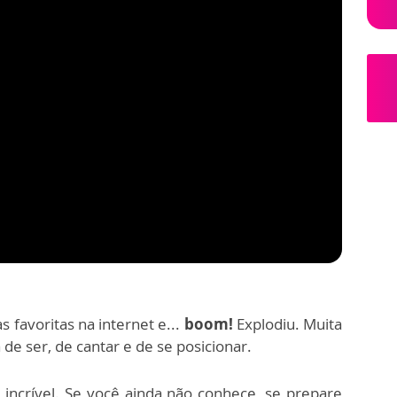
 favoritas na internet e...
boom!
Explodiu.
Muita
de ser, de cantar e de se posicionar.
incrível.
Se você ainda não conhece, se prepare