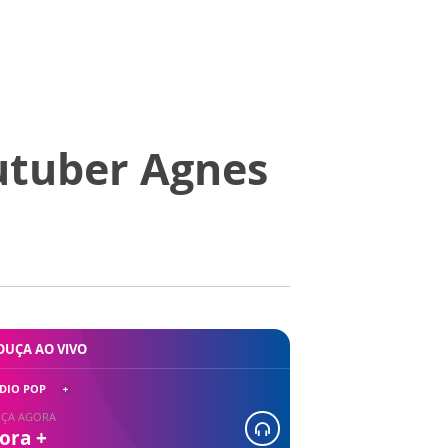
utuber Agnes
OUÇA AO VIVO
DIO POP
ÇA AGORA
ora +