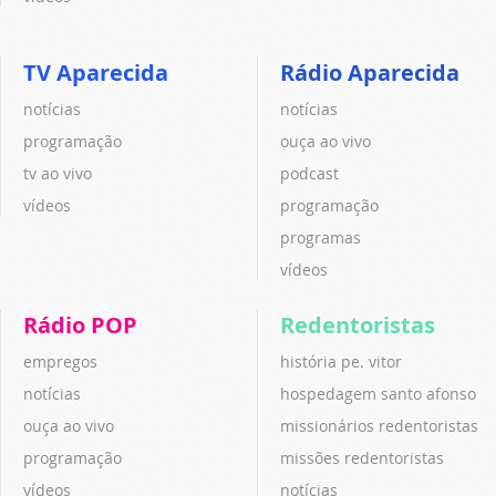
TV Aparecida
Rádio Aparecida
notícias
notícias
programação
ouça ao vivo
tv ao vivo
podcast
vídeos
programação
programas
vídeos
Rádio POP
Redentoristas
empregos
história pe. vitor
notícias
hospedagem santo afonso
ouça ao vivo
missionários redentoristas
programação
missões redentoristas
vídeos
notícias