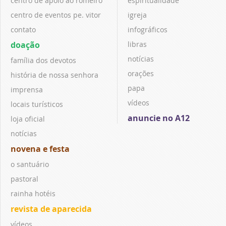
centro de apoio ao romeiro
espiritualidade
centro de eventos pe. vitor
igreja
contato
infográficos
doação
libras
notícias
família dos devotos
orações
história de nossa senhora
papa
imprensa
vídeos
locais turísticos
anuncie no A12
loja oficial
notícias
novena e festa
o santuário
pastoral
rainha hotéis
revista de aparecida
vídeos