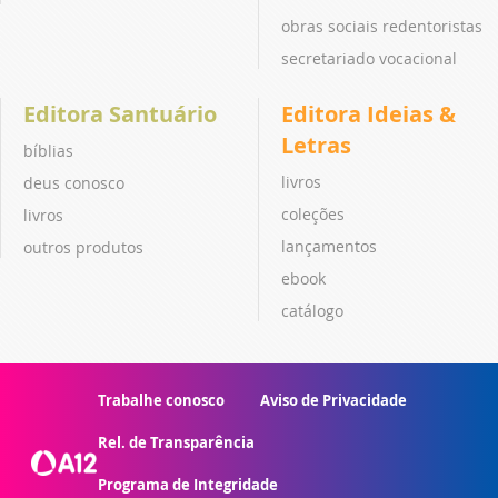
obras sociais redentoristas
secretariado vocacional
Editora Santuário
Editora Ideias &
Letras
bíblias
livros
deus conosco
coleções
livros
lançamentos
outros produtos
ebook
catálogo
Trabalhe conosco
Aviso de Privacidade
Rel. de Transparência
Programa de Integridade