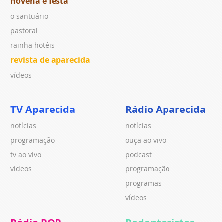
novena e festa
o santuário
pastoral
rainha hotéis
revista de aparecida
vídeos
TV Aparecida
Rádio Aparecida
notícias
notícias
programação
ouça ao vivo
tv ao vivo
podcast
vídeos
programação
programas
vídeos