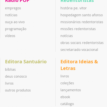
Rádio POP
Redentoristas
empregos
história pe. vitor
notícias
hospedagem santo afonso
ouça ao vivo
missionários redentoristas
programação
missões redentoristas
vídeos
notícias
obras sociais redentoristas
secretariado vocacional
Editora Santuário
Editora Ideias &
Letras
bíblias
livros
deus conosco
coleções
livros
lançamentos
outros produtos
ebook
catálogo