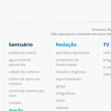
Os textos, fo
Não reproduza o conteúdo em outro meio
Santuário
Redação
TV
academia marial
aplicativo aparecida
notí
água mineral
campanha da
prog
aparecida
fraternidade
tv ao
cidade do romeiro
dúvidas religiosas
víde
centro de apoio ao
espiritualidade
romeiro
igreja
centro de eventos pe.
infográficos
vitor
libras
contato
notícias
doação