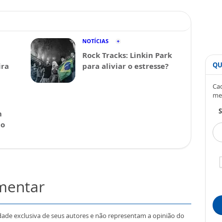
NOTÍCIAS
Rock Tracks: Linkin Park
QU
ira
para aliviar o estresse?
Cad
me
S
m
 o
omentar
dade exclusiva de seus autores e não representam a opinião do