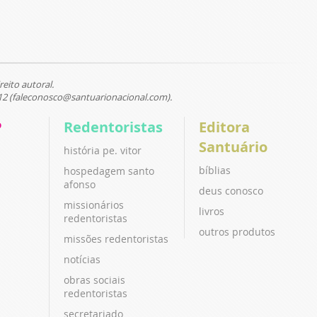
reito autoral.
12 (faleconosco@santuarionacional.com).
P
Redentoristas
Editora
Santuário
história pe. vitor
bíblias
hospedagem santo
afonso
deus conosco
missionários
livros
redentoristas
outros produtos
missões redentoristas
notícias
obras sociais
redentoristas
secretariado