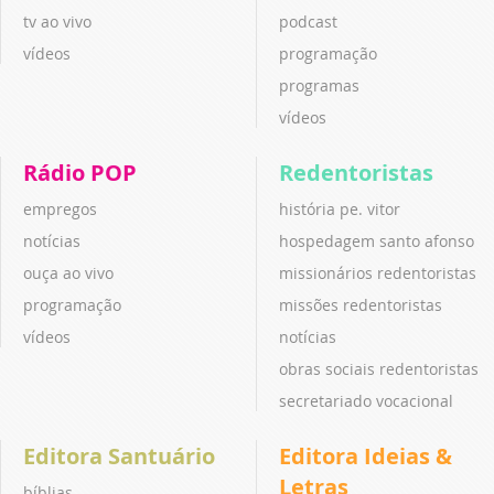
tv ao vivo
podcast
vídeos
programação
programas
vídeos
Rádio POP
Redentoristas
empregos
história pe. vitor
notícias
hospedagem santo afonso
ouça ao vivo
missionários redentoristas
programação
missões redentoristas
vídeos
notícias
obras sociais redentoristas
secretariado vocacional
Editora Santuário
Editora Ideias &
Letras
bíblias