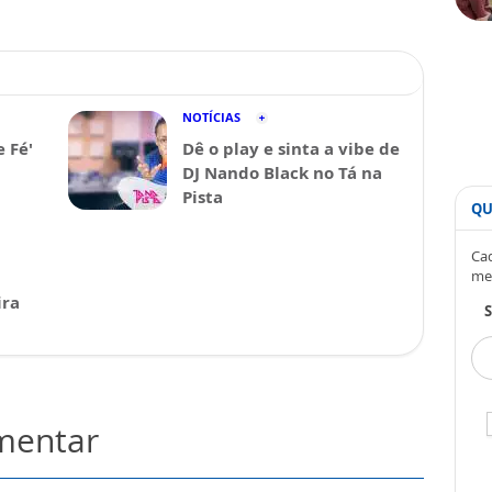
NOTÍCIAS
e Fé'
Dê o play e sinta a vibe de
DJ Nando Black no Tá na
Pista
QU
Cad
me
ira
S
omentar