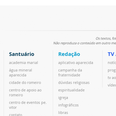
Os textos, fo
Não reproduza o conteúdo em outro meio
Santuário
Redação
TV
academia marial
aplicativo aparecida
notí
água mineral
campanha da
prog
aparecida
fraternidade
tv ao
cidade do romeiro
dúvidas religiosas
víde
centro de apoio ao
espiritualidade
romeiro
igreja
centro de eventos pe.
infográficos
vitor
libras
contato