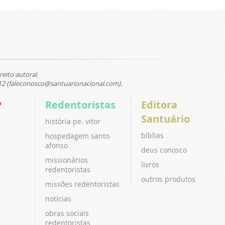
reito autoral.
12 (faleconosco@santuarionacional.com).
P
Redentoristas
Editora
Santuário
história pe. vitor
bíblias
hospedagem santo
afonso
deus conosco
missionários
livros
redentoristas
outros produtos
missões redentoristas
notícias
obras sociais
redentoristas