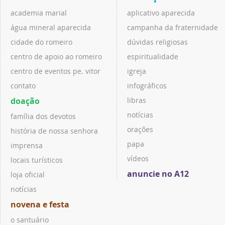
academia marial
aplicativo aparecida
água mineral aparecida
campanha da fraternidade
cidade do romeiro
dúvidas religiosas
centro de apoio ao romeiro
espiritualidade
centro de eventos pe. vitor
igreja
contato
infográficos
doação
libras
notícias
família dos devotos
orações
história de nossa senhora
papa
imprensa
vídeos
locais turísticos
anuncie no A12
loja oficial
notícias
novena e festa
o santuário