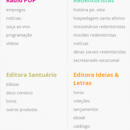
Rádio POP
Redentoristas
empregos
história pe. vitor
notícias
hospedagem santo afonso
ouça ao vivo
missionários redentoristas
programação
missões redentoristas
vídeos
notícias
obras sociais redentoristas
secretariado vocacional
Editora Santuário
Editora Ideias &
Letras
bíblias
livros
deus conosco
coleções
livros
lançamentos
outros produtos
ebook
catálogo