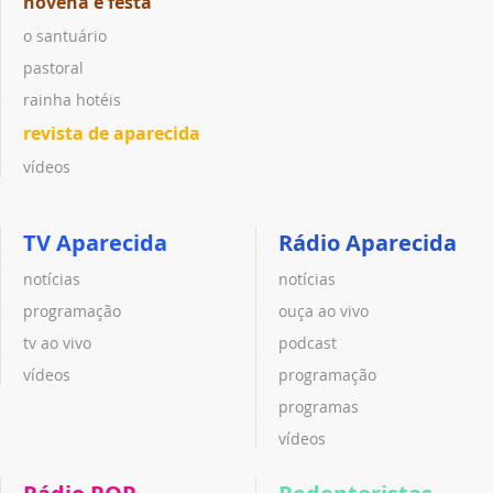
novena e festa
o santuário
pastoral
rainha hotéis
revista de aparecida
vídeos
TV Aparecida
Rádio Aparecida
notícias
notícias
programação
ouça ao vivo
tv ao vivo
podcast
vídeos
programação
programas
vídeos