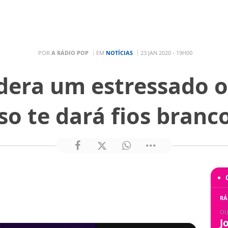
POR
A RÁDIO POP
EM
NOTÍCIAS
23 JAN 2020 - 19H00
idera um estressado o
sso te dará fios branco
RÁ
OU
J