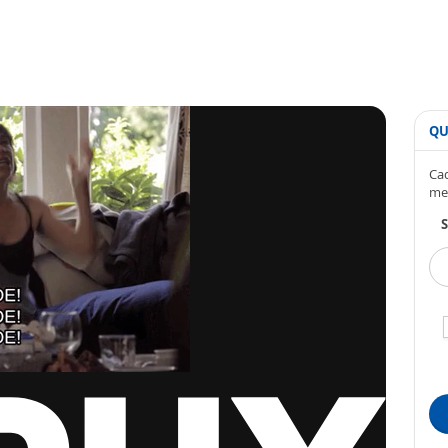
QU
Cad
me
S