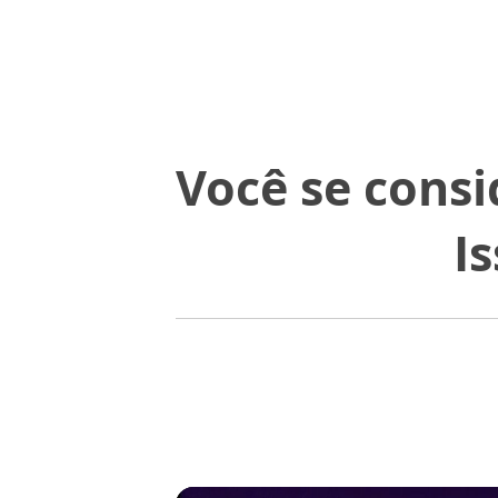
Você se cons
I