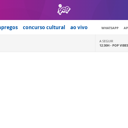
mpregos
concurso cultural
ao vivo
WHATSAPP
AP
A SEGUIR
12:30H -
POP VIBE