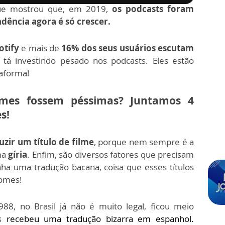
que mostrou que, em 2019,
os podcasts foram
dência agora é só crescer.
otify
e mais de
16% dos seus usuários escutam
 tá investindo pesado nos podcasts. Eles estão
taforma!
lmes fossem péssimas? Juntamos 4
s!
duzir um título de filme
, porque nem sempre é a
uma
gíria
. Enfim, são diversos fatores que precisam
nha uma tradução bacana, c
oisa que esses títulos
nomes!
988, n
o Brasil já não é muito legal, ficou meio
s
recebeu uma tradução bizarra em espanhol.