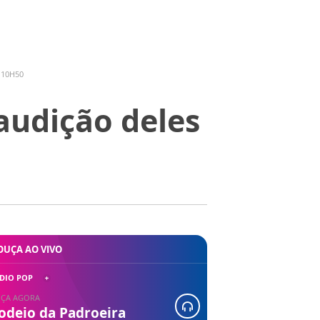
 10H50
audição deles
OUÇA AO VIVO
DIO POP
ÇA AGORA
odeio da Padroeira