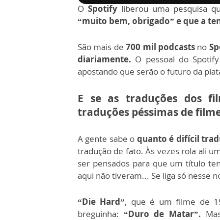
O
Spotify
liberou uma pesquisa 
“muito bem, obrigado” e que a ten
São mais de
700 mil podcasts
no
Sp
diariamente.
O pessoal do Spotify
apostando que serão o futuro da pla
E se as traduções dos fi
traduções péssimas de filme
A gente sabe o
quanto é difícil tra
tradução de fato. Às vezes rola ali 
ser pensados para que um título te
aqui não tiveram... Se liga só nesse 
“Die Hard”
, que é um filme de 1
breguinha:
“Duro de Matar”.
Ma