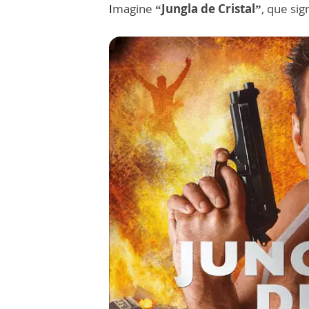
I
magine
“Jungla de Cristal”
, que sig