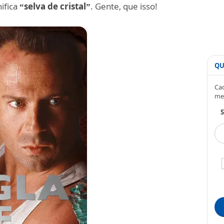
nifica
“selva de cristal”
. Gente, que isso!
QU
Cad
me
S