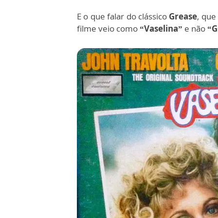
E o que falar do clássico
Grease
, que
filme veio como
“Vaselina”
e não
“G