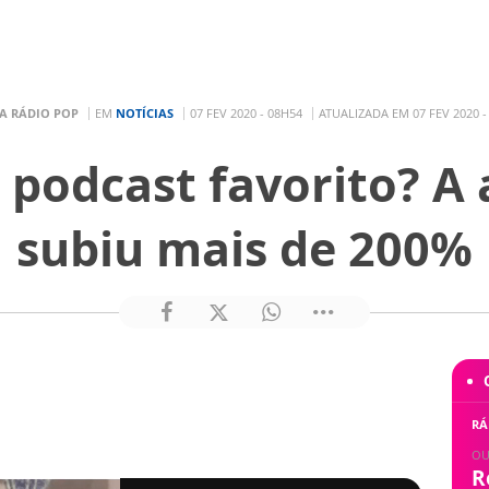
A RÁDIO POP
EM
NOTÍCIAS
07 FEV 2020 - 08H54
ATUALIZADA EM 07 FEV 2020 -
podcast favorito? A 
subiu mais de 200%
RÁ
OU
R