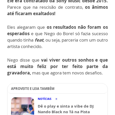
Ele era contratado da Sony Music desde 2015.
Parece que na rescisão de contrato,
os ânimos
até ficaram exaltados!
Eles alegaram que
os resultados não foram os
esperados
e que Nego do Borel só fazia sucesso
quando tinha
feat
, ou seja, parceria com um outro
artista conhecido.
Nego disse que
vai viver outros sonhos e que
está muito feliz por ter feito parte da
gravadora,
mas que agora tem novos desafios.
APROVEITE E LEIA TAMBÉM
NOTÍCIAS
Dê o play e sinta a vibe de DJ
Nando Black no Tá na Pista