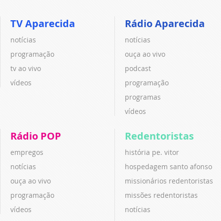
TV Aparecida
Rádio Aparecida
notícias
notícias
programação
ouça ao vivo
tv ao vivo
podcast
vídeos
programação
programas
vídeos
Rádio POP
Redentoristas
empregos
história pe. vitor
notícias
hospedagem santo afonso
ouça ao vivo
missionários redentoristas
programação
missões redentoristas
vídeos
notícias