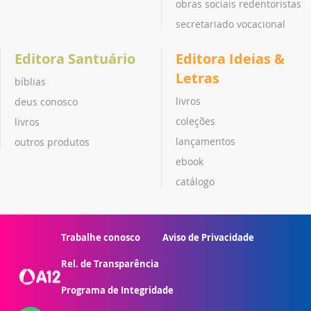
obras sociais redentoristas
secretariado vocacional
Editora Santuário
Editora Ideias &
Letras
bíblias
livros
deus conosco
coleções
livros
lançamentos
outros produtos
ebook
catálogo
Trabalhe conosco
Aviso de Privacidade
Rel. de Transparência
Programa de Integridade