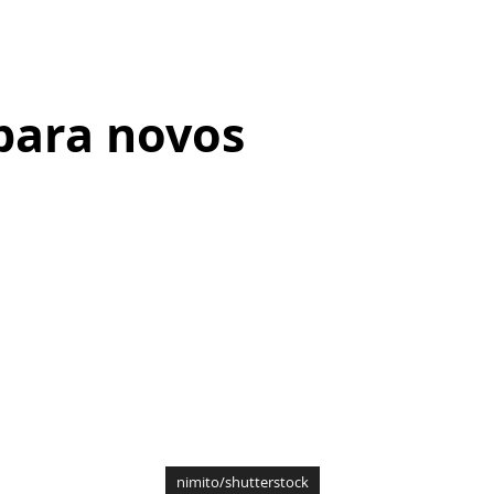
 para novos
nimito/shutterstock