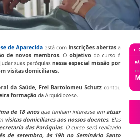
ese de Aparecida
está com
inscrições abertas
a
ão de novos membros
. O
objetivo
do curso é
udar suas paróquias
nessa especial missão por
RÁ
m visitas domiciliares.
OU
M
oral da Saúde, Frei Bartolomeu Schutz
contou
eira formação
da Arquidiocese.
ima de 18 anos
que tenham interesse em
atuar
em
visitas domiciliares aos nossos doentes
. Elas
Secretaria das Paróquias
. O curso será realizado
mês de setembro, às 19h no Seminário Santo