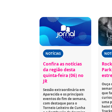
NOTÍCIAS
NOTÍ
Confira as notícias
Rock
da região desta
Park 
quinta-feira (06) no
estr
JR
Ouça 
seman
Sessão extraordinária em
que fa
Aparecida e os principais
curios
eventos do fim de semana,
uma p
com destaque para o
hein! 
Torneio Leiteiro de Cunha
Tracks