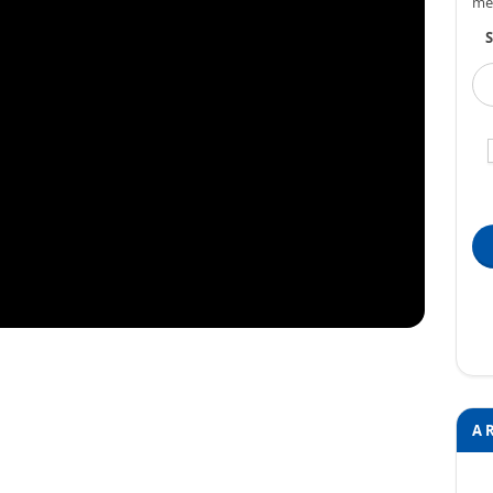
me
S
A 