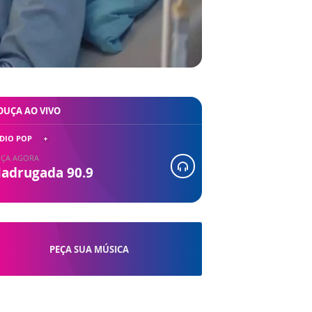
OUÇA AO VIVO
DIO POP
ÇA AGORA
adrugada 90.9
PEÇA SUA MÚSICA