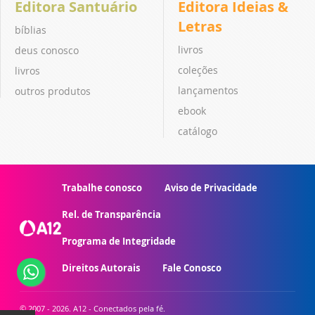
Editora Santuário
Editora Ideias &
Letras
bíblias
livros
deus conosco
coleções
livros
lançamentos
outros produtos
ebook
catálogo
Trabalhe conosco
Aviso de Privacidade
Rel. de Transparência
Programa de Integridade
Direitos Autorais
Fale Conosco
© 2007 - 2026. A12 - Conectados pela fé.