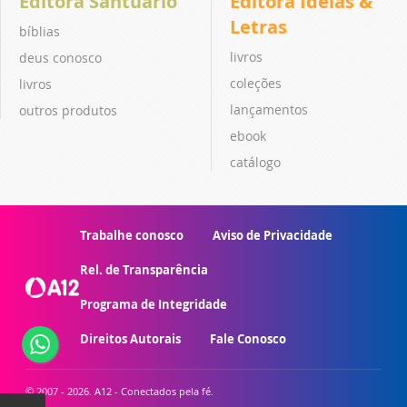
Editora Santuário
Editora Ideias &
Letras
bíblias
livros
deus conosco
coleções
livros
lançamentos
outros produtos
ebook
catálogo
Trabalhe conosco
Aviso de Privacidade
Rel. de Transparência
Programa de Integridade
Direitos Autorais
Fale Conosco
© 2007 - 2026. A12 - Conectados pela fé.