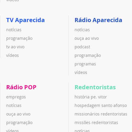
TV Aparecida
Rádio Aparecida
notícias
notícias
programação
ouça ao vivo
tv ao vivo
podcast
vídeos
programação
programas
vídeos
Rádio POP
Redentoristas
empregos
história pe. vitor
notícias
hospedagem santo afonso
ouça ao vivo
missionários redentoristas
programação
missões redentoristas
vídeos
notícias