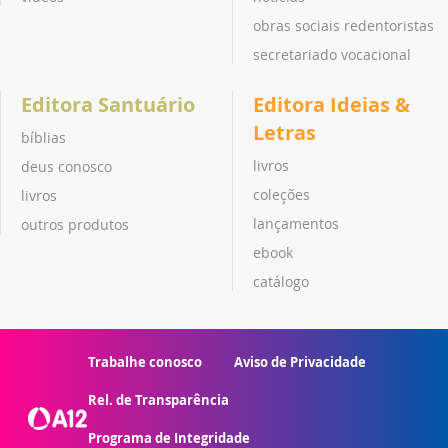
obras sociais redentoristas
secretariado vocacional
Editora Santuário
Editora Ideias &
Letras
bíblias
livros
deus conosco
coleções
livros
lançamentos
outros produtos
ebook
catálogo
Trabalhe conosco
Aviso de Privacidade
Rel. de Transparência
Programa de Integridade