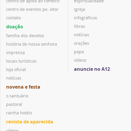
centro de apoio ao romeiro
espiritualidade
centro de eventos pe. vitor
igreja
contato
infográficos
doação
libras
notícias
família dos devotos
orações
história de nossa senhora
papa
imprensa
vídeos
locais turísticos
anuncie no A12
loja oficial
notícias
novena e festa
o santuário
pastoral
rainha hotéis
revista de aparecida
vídeos