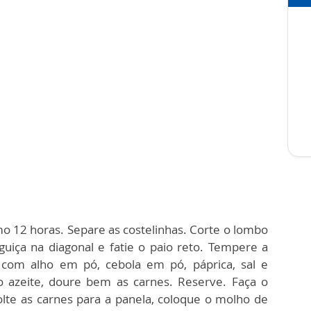
mo 12 horas.
Separe as costelinhas.
Corte o lombo
nguiça na diagonal e fatie o paio reto.
Tempere a
xa com alho em pó, cebola em
pó, páprica, sal e
 azeite, doure bem as carnes. Reserve.
Faça o
olte as carnes para a panela, coloque o molho de