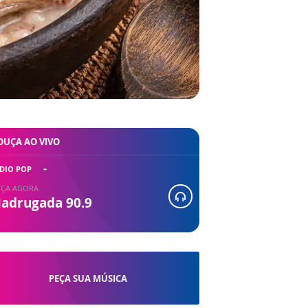
OUÇA AO VIVO
DIO POP
ÇA AGORA
adrugada 90.9
PEÇA SUA MÚSICA