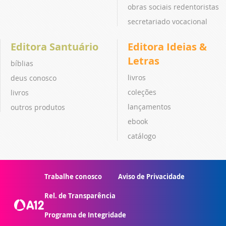
obras sociais redentoristas
secretariado vocacional
Editora Santuário
Editora Ideias &
Letras
bíblias
livros
deus conosco
coleções
livros
lançamentos
outros produtos
ebook
catálogo
Trabalhe conosco
Aviso de Privacidade
Rel. de Transparência
Programa de Integridade