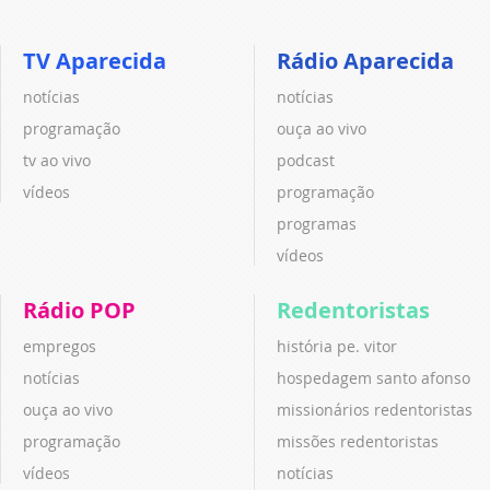
TV Aparecida
Rádio Aparecida
notícias
notícias
programação
ouça ao vivo
tv ao vivo
podcast
vídeos
programação
programas
vídeos
Rádio POP
Redentoristas
empregos
história pe. vitor
notícias
hospedagem santo afonso
ouça ao vivo
missionários redentoristas
programação
missões redentoristas
vídeos
notícias