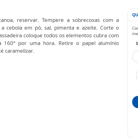
QU
canoa, reservar.
Tempere a sobrecoxas com a
 a cebola em pó, sal, pimenta e azeite.
Corte o
Cad
me
ssadeira coloque todos os elementos cubra com
 a 160° por uma hora.
Retire o papel alumínio
S
é caramelizar.