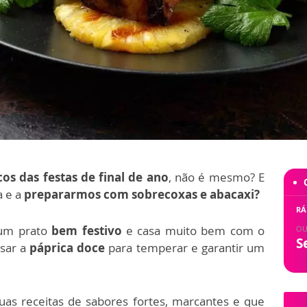
cos das festas de final de ano
, não é mesmo? E
a e a
prepararmos com sobrecoxas e abacaxi?
RÁ
 um prato
bem festivo
e casa muito bem com o
OU
S
usar a
páprica doce
para temperar e garantir um
as receitas de sabores fortes, marcantes e que