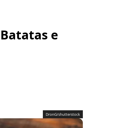
 Batatas e
DronG/shutterstock