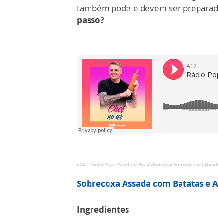
também pode e devem ser preparada
passo?
a12
·
Rádio Pop - Chef no Ar: Sobrecoxa Assada com Batat
Sobrecoxa Assada com Batatas e 
Ingredientes