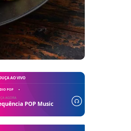
OUÇA AO VIVO
DIO POP
ÇA AGORA
equência POP Music