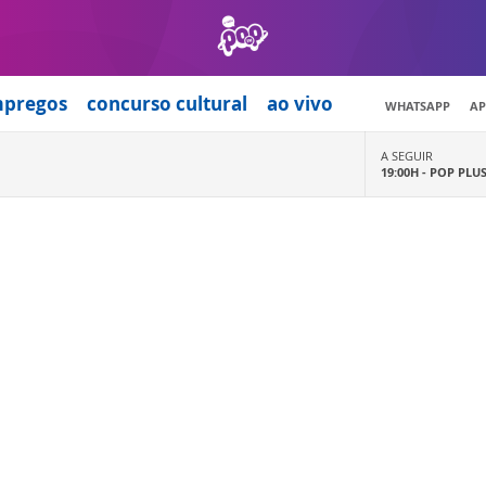
mpregos
concurso cultural
ao vivo
WHATSAPP
AP
A SEGUIR
19:00H -
POP PLU