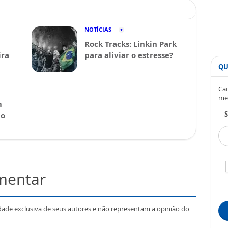
NOTÍCIAS
Rock Tracks: Linkin Park
ira
para aliviar o estresse?
QU
Cad
me
m
S
 o
omentar
dade exclusiva de seus autores e não representam a opinião do