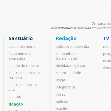
Os textos, fo
Não reproduza o conteúdo em outro meio
Santuário
Redação
TV
academia marial
aplicativo aparecida
notí
água mineral
campanha da
prog
aparecida
fraternidade
tv ao
cidade do romeiro
dúvidas religiosas
víde
centro de apoio ao
espiritualidade
romeiro
igreja
centro de eventos pe.
infográficos
vitor
libras
contato
notícias
doação
orações