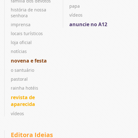
família dos devotos
papa
história de nossa
vídeos
senhora
anuncie no A12
imprensa
locais turísticos
loja oficial
notícias
novena e festa
o santuário
pastoral
rainha hotéis
revista de
aparecida
vídeos
Editora Ideias