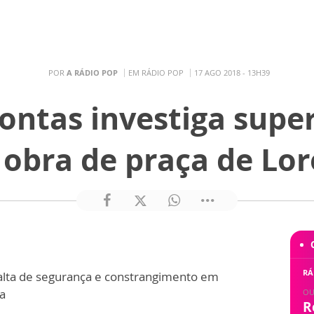
POR
A RÁDIO POP
EM RÁDIO POP
17 AGO 2018 - 13H39
Contas investiga sup
obra de praça de Lo
:
RÁ
lta de segurança e constrangimento em
a
OU
R