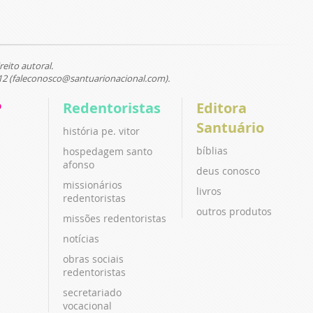
reito autoral.
12 (faleconosco@santuarionacional.com).
P
Redentoristas
Editora
Santuário
história pe. vitor
bíblias
hospedagem santo
afonso
deus conosco
missionários
livros
redentoristas
outros produtos
missões redentoristas
notícias
obras sociais
redentoristas
secretariado
vocacional