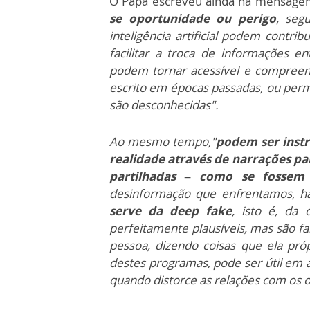
O Papa escreveu ainda na mensage
se oportunidade ou perigo
, seg
inteligência artificial podem contri
facilitar a troca de informações e
podem tornar acessível e compreen
escrito em épocas passadas, ou perm
são desconhecidas".
Ao mesmo tempo,"
podem ser instr
realidade através de narrações par
partilhadas – como se fossem 
desinformação que enfrentamos, há
serve da deep fake
, isto é, da
perfeitamente plausíveis, mas são 
pessoa, dizendo coisas que ela pró
destes programas, pode ser útil em 
quando distorce as relações com os o