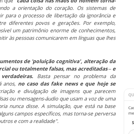
m que
"
cada coisa nas mãos do homem torna-
undo a orientação do coração. Os sistemas de
buir para o processo de libertação da ignorância e
ntre diferentes povos e gerações. Por exemplo,
sível um patrimônio enorme de conhecimentos,
itir às pessoas comunicarem em línguas que lhes
umentos de 'poluição cognitiva', alteração da
cial ou totalmente falsas, mas acreditadas – e
verdadeiras.
Basta pensar no problema da
 anos,
no caso das fake news e que hoje se
 criação e divulgação de imagens que parecem
QU
falsas ou mensagens-áudio que usam a voz de uma
pria nunca disse. A simulação, que está na base
Cad
alguns campos específicos, mas torna-se perversa
me
utros e com a realidade".