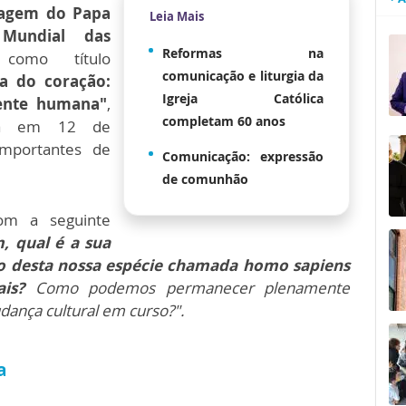
agem do Papa
Leia Mais
Mundial das
Reformas na
omo título
comunicação e liturgia da
ria do coração:
Igreja Católica
ente humana"
,
completam 60 anos
eja em 12 de
importantes de
Comunicação: expressão
de comunhão
com a seguinte
 qual é a sua
uro desta nossa espécie chamada homo sapiens
iais?
Como podemos permanecer plenamente
ança cultural em curso?".
a