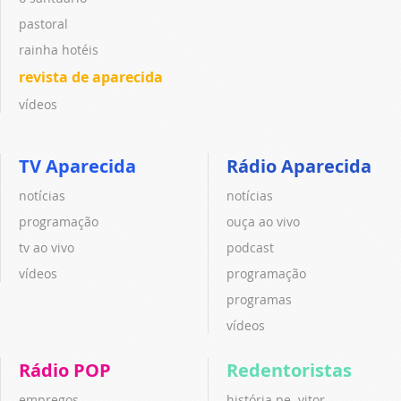
pastoral
rainha hotéis
revista de aparecida
vídeos
TV Aparecida
Rádio Aparecida
notícias
notícias
programação
ouça ao vivo
tv ao vivo
podcast
vídeos
programação
programas
vídeos
Rádio POP
Redentoristas
empregos
história pe. vitor