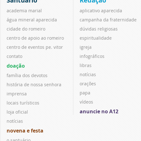
Santuário
Redação
academia marial
aplicativo aparecida
água mineral aparecida
campanha da fraternidade
cidade do romeiro
dúvidas religiosas
centro de apoio ao romeiro
espiritualidade
centro de eventos pe. vitor
igreja
contato
infográficos
doação
libras
notícias
família dos devotos
orações
história de nossa senhora
papa
imprensa
vídeos
locais turísticos
anuncie no A12
loja oficial
notícias
novena e festa
o santuário