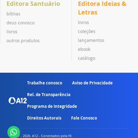
Editora Santuário
Editora Ideias &
Letras
bíblias
livros
deus conosco
coleções
livros
lançamentos
outros produtos
ebook
catálogo
Trabalhe conosco
Aviso de Privacidade
Rel. de Transparência
Programa de Integridade
Direitos Autorais
Fale Conosco
© 2007 - 2026. A12 - Conectados pela fé.