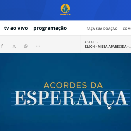
tv ao vivo
programação
FAÇA SUA DOAÇÃO
COMO
A SEGUIR
12:00H -
MISSA APARECIDA -..