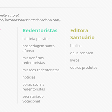
reito autoral.
12 (faleconosco@santuarionacional.com).
P
Redentoristas
Editora
Santuário
história pe. vitor
bíblias
hospedagem santo
afonso
deus conosco
missionários
livros
redentoristas
outros produtos
missões redentoristas
notícias
obras sociais
redentoristas
secretariado
vocacional