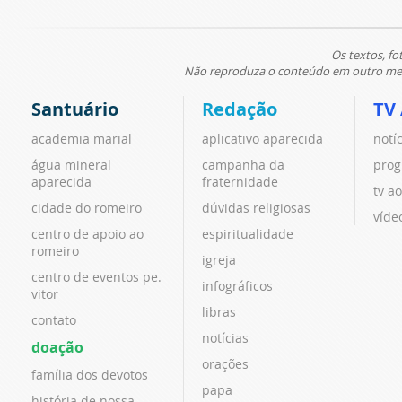
Os textos, fo
Não reproduza o conteúdo em outro meio
Santuário
Redação
TV
academia marial
aplicativo aparecida
notí
água mineral
campanha da
prog
aparecida
fraternidade
tv ao
cidade do romeiro
dúvidas religiosas
víde
centro de apoio ao
espiritualidade
romeiro
igreja
centro de eventos pe.
infográficos
vitor
libras
contato
notícias
doação
orações
família dos devotos
papa
história de nossa