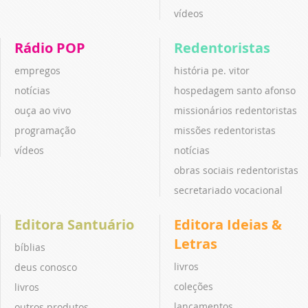
vídeos
Rádio POP
Redentoristas
empregos
história pe. vitor
notícias
hospedagem santo afonso
ouça ao vivo
missionários redentoristas
programação
missões redentoristas
vídeos
notícias
obras sociais redentoristas
secretariado vocacional
Editora Santuário
Editora Ideias &
Letras
bíblias
livros
deus conosco
coleções
livros
lançamentos
outros produtos