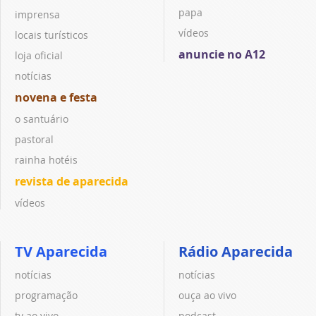
papa
imprensa
vídeos
locais turísticos
anuncie no A12
loja oficial
notícias
novena e festa
o santuário
pastoral
rainha hotéis
revista de aparecida
vídeos
TV Aparecida
Rádio Aparecida
notícias
notícias
programação
ouça ao vivo
tv ao vivo
podcast