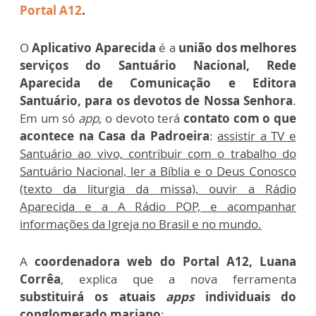
Portal A12
.
O
Aplicativo Aparecida
é a
união dos melhores
serviços do Santuário Nacional, Rede
Aparecida de Comunicação e Editora
Santuário, para os devotos de Nossa Senhora
.
Em um só
app
, o devoto terá
contato com o que
acontece na Casa da Padroeira
:
assistir a TV e
Santuário ao vivo, contribuir com o trabalho do
Santuário Nacional, ler a Bíblia e o Deus Conosco
(texto da liturgia da missa), ouvir a Rádio
Aparecida e a A Rádio POP, e acompanhar
informações da Igreja no Brasil e no mundo.
A
coordenadora web do Portal A12, Luana
Corrêa
, explica que a nova ferramenta
substituirá os atuais
apps
individuais do
conglomerado mariano
: