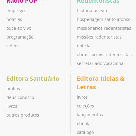
Rádio POP
Redentoristas
empregos
história pe. vitor
notícias
hospedagem santo afonso
ouça ao vivo
missionários redentoristas
programação
missões redentoristas
vídeos
notícias
obras sociais redentoristas
secretariado vocacional
Editora Santuário
Editora Ideias &
Letras
bíblias
livros
deus conosco
coleções
livros
lançamentos
outros produtos
ebook
catálogo