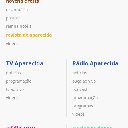
novena e festa
o santuário
pastoral
rainha hotéis
revista de aparecida
vídeos
TV Aparecida
Rádio Aparecida
notícias
notícias
programação
ouça ao vivo
tv ao vivo
podcast
vídeos
programação
programas
vídeos