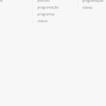
podcast
os
programação
programação
vídeos
programas
vídeos