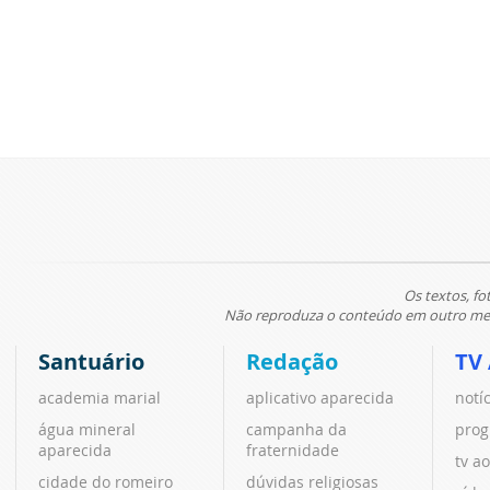
Os textos, fo
Não reproduza o conteúdo em outro meio
Santuário
Redação
TV
academia marial
aplicativo aparecida
notí
água mineral
campanha da
prog
aparecida
fraternidade
tv ao
cidade do romeiro
dúvidas religiosas