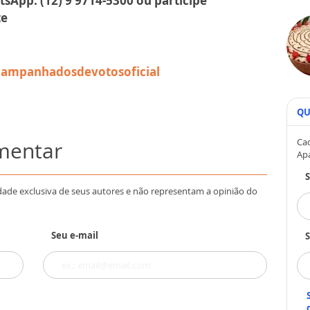
tsApp: (12) 9 9714-5300 ou participe
te
ampanhadosdevotosoficial
QU
Cad
omentar
Ap
dade exclusiva de seus autores e não representam a opinião do
Seu e-mail
S