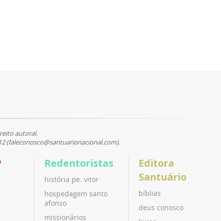
reito autoral.
12 (faleconosco@santuarionacional.com).
P
Redentoristas
Editora
Santuário
história pe. vitor
bíblias
hospedagem santo
afonso
deus conosco
missionários