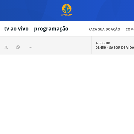
tv ao vivo
programação
FAÇA SUA DOAÇÃO
COMO
A SEGUIR
01:45H -
SABOR DE VID