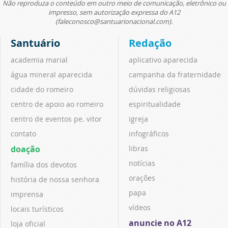
Não reproduza o conteúdo em outro meio de comunicação, eletrônico ou
impresso, sem autorização expressa do A12
(faleconosco@santuarionacional.com).
Santuário
Redação
academia marial
aplicativo aparecida
água mineral aparecida
campanha da fraternidade
cidade do romeiro
dúvidas religiosas
centro de apoio ao romeiro
espiritualidade
centro de eventos pe. vitor
igreja
contato
infográficos
doação
libras
notícias
família dos devotos
orações
história de nossa senhora
papa
imprensa
vídeos
locais turísticos
anuncie no A12
loja oficial