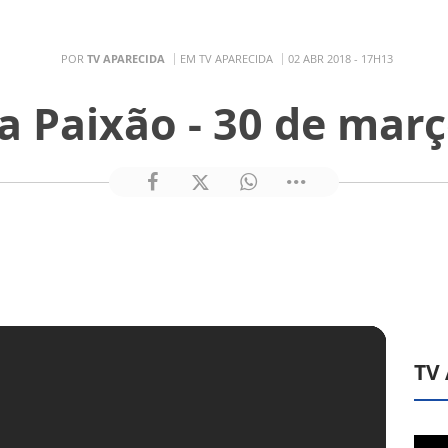
POR
TV APARECIDA
EM TV APARECIDA
02 ABR 2018 - 17H13
a Paixão - 30 de mar
TV