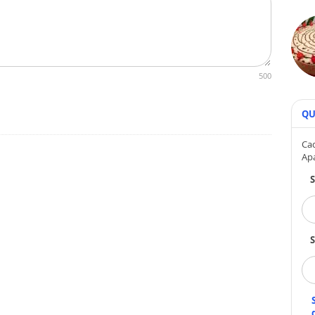
500
QU
Cad
Ap
S