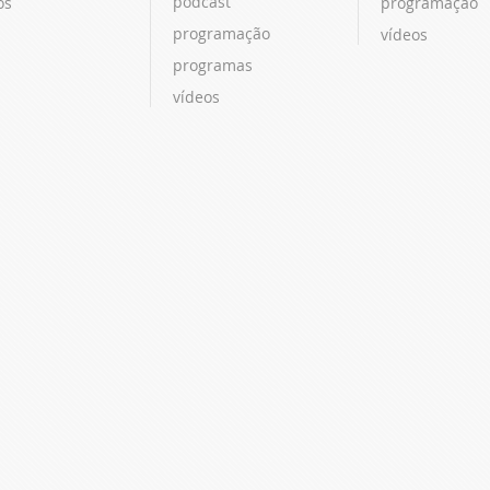
podcast
os
programação
programação
vídeos
programas
vídeos