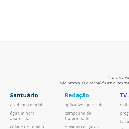
Os textos, fo
Não reproduza o conteúdo em outro meio
Santuário
Redação
TV
academia marial
aplicativo aparecida
notí
água mineral
campanha da
prog
aparecida
fraternidade
tv ao
cidade do romeiro
dúvidas religiosas