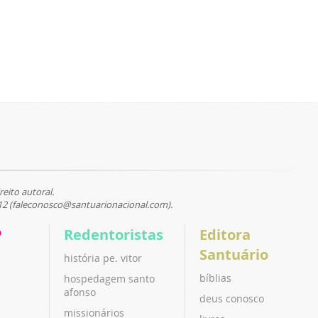
reito autoral.
12 (faleconosco@santuarionacional.com).
P
Redentoristas
Editora
Santuário
história pe. vitor
bíblias
hospedagem santo
afonso
deus conosco
missionários