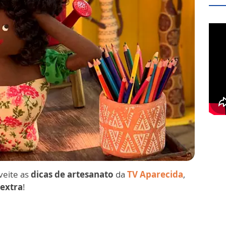
veite as
dicas de artesanato
da
TV Aparecida
,
 extra
!