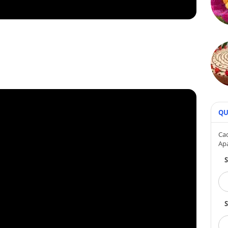
QU
Cad
Ap
S