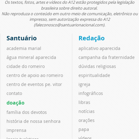
Os textos, fotos, artes e vídeos do A12 estão protegidos pela legislação
brasileira sobre direito autoral.
Não reproduza o conteúdo em outro meio de comunicação, eletrônico ou
impresso, sem autorização expressa do A12
(faleconosco@santuarionacional.com).
Santuário
Redação
academia marial
aplicativo aparecida
água mineral aparecida
campanha da fraternidade
cidade do romeiro
dúvidas religiosas
centro de apoio ao romeiro
espiritualidade
centro de eventos pe. vitor
igreja
contato
infográficos
doação
libras
notícias
família dos devotos
orações
história de nossa senhora
papa
imprensa
vídeos