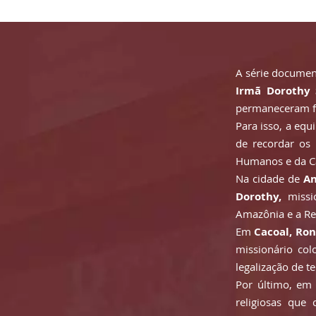
A série docume
Irmã Dorothy 
permaneceram fié
Para isso, a equ
de recordar os 
Humanos e da 
Na cidade de
An
Dorothy,
missi
Amazônia e a Re
Em
Cacoal, Ro
missionário co
legalização de te
Por último, e
religiosas qu