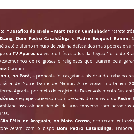
ntal
“Desafios da Igreja – Mártires da Caminhada”
retrata três
Stang, Dom Pedro Casaldáliga e Padre Ezequiel Ramin.
S
is até o último minuto de vida na defesa dos mais pobres e vul
ipe da
TV Aparecida
visitou três estados da Região Norte do Bras
testemunhos de religiosas e religiosos que lutaram pela garan
Casa Comum.
apu, no Pará,
a proposta foi resgatar a história do trabalho r
onária de Notre Dame de Namur. A religiosa, morta em 20
forma Agrária, por meio de projeto de Desenvolvimento Sustentá
ndônia,
a equipe conversou com pessoas do convívio do
Padre 
lombiano assassinado depois de uma conversa com posseiros
rras.
m
São Félix do Araguaia, no Mato Grosso,
ocorreram entrevist
e conviveram com o bispo
Dom Pedro Casaldáliga.
Embora n