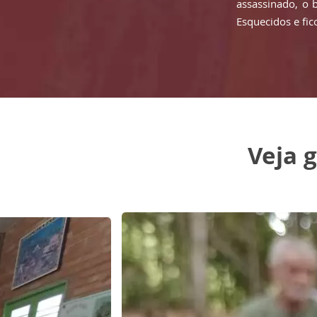
assassinado, o 
Esquecidos e fi
Veja g
da re