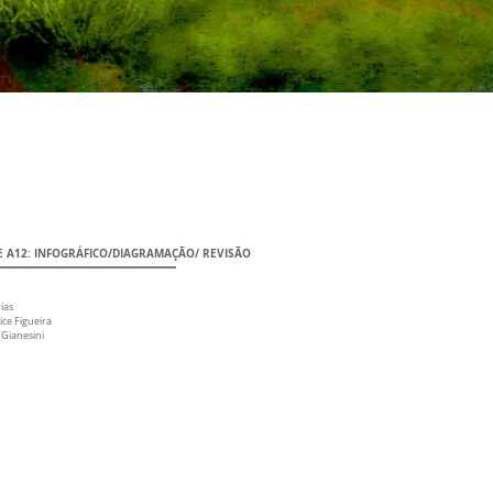
E A12: INFOGRÁFICO/DIAGRAMAÇÃO/ REVISÃO
Dias
ice Figueira
 Gianesini