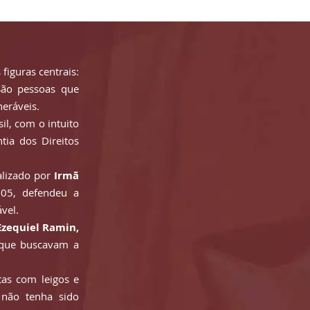
 figuras centrais:
ão pessoas que
neráveis.
il, com o intuito
tia dos Direitos
ealizado por
Irmã
05, defendeu a
vel.
Ezequiel Ramin,
 que buscavam a
as com leigos e
ão tenha sido