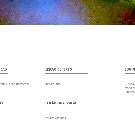
UÇÃO
EDIÇÃO DE TEXTO
EQUIP
anda / Letícia Hamacher.
Renato Dias
Leticia 
Maria Al
Luciana
AR
EDIÇÃO/FINALIZAÇÃO
William Carvalho