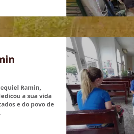
min
zequiel Ramin,
dedicou a sua vida
tados e do povo de
.