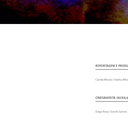
REPORTAGEM E PROD
Camila Morais / Idalina Mir
CINEGRAFISTA /AUXILI
Diego Rosa / Danilo Santos