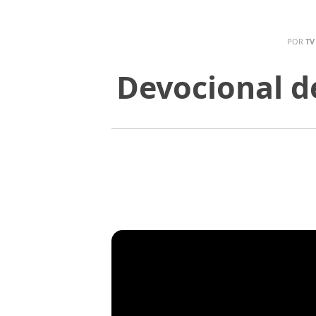
POR
TV
Devocional d