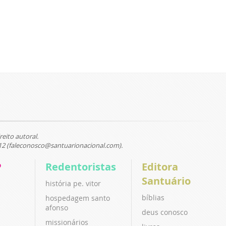
reito autoral.
12 (faleconosco@santuarionacional.com).
P
Redentoristas
Editora
Santuário
história pe. vitor
bíblias
hospedagem santo
afonso
deus conosco
missionários