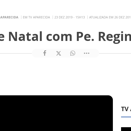
 APARECIDA
EM TV APARECIDA
23 DEZ 2019 - 15H13
ATUALIZADA EM 26 DEZ 201
e Natal com Pe. Regin
TV