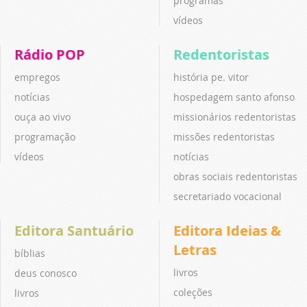
programas
vídeos
Rádio POP
Redentoristas
empregos
história pe. vitor
notícias
hospedagem santo afonso
ouça ao vivo
missionários redentoristas
programação
missões redentoristas
vídeos
notícias
obras sociais redentoristas
secretariado vocacional
Editora Santuário
Editora Ideias &
Letras
bíblias
livros
deus conosco
coleções
livros