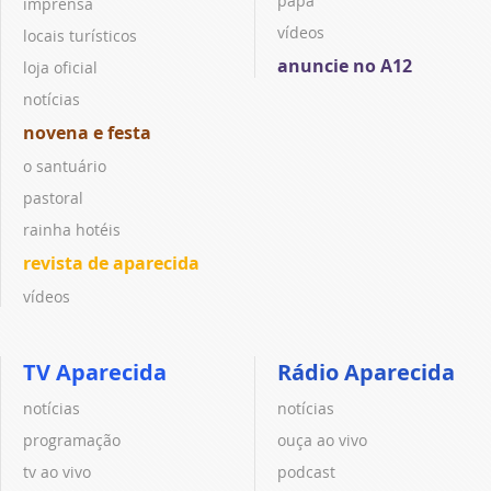
papa
imprensa
vídeos
locais turísticos
anuncie no A12
loja oficial
notícias
novena e festa
o santuário
pastoral
rainha hotéis
revista de aparecida
vídeos
TV Aparecida
Rádio Aparecida
notícias
notícias
programação
ouça ao vivo
tv ao vivo
podcast