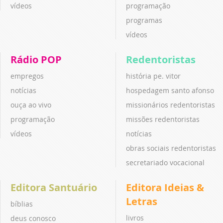
vídeos
programação
programas
vídeos
Rádio POP
Redentoristas
empregos
história pe. vitor
notícias
hospedagem santo afonso
ouça ao vivo
missionários redentoristas
programação
missões redentoristas
vídeos
notícias
obras sociais redentoristas
secretariado vocacional
Editora Santuário
Editora Ideias &
Letras
bíblias
livros
deus conosco