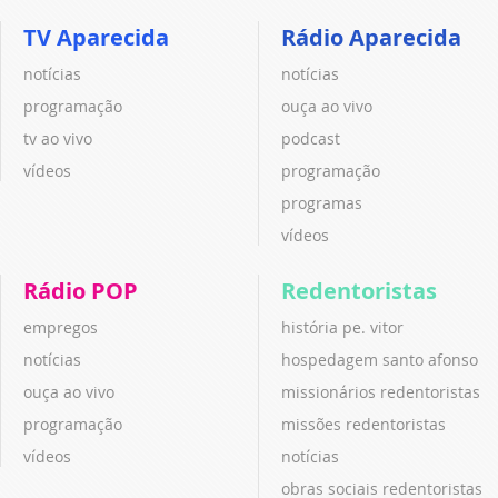
TV Aparecida
Rádio Aparecida
notícias
notícias
programação
ouça ao vivo
tv ao vivo
podcast
vídeos
programação
programas
vídeos
Rádio POP
Redentoristas
empregos
história pe. vitor
notícias
hospedagem santo afonso
ouça ao vivo
missionários redentoristas
programação
missões redentoristas
vídeos
notícias
obras sociais redentoristas