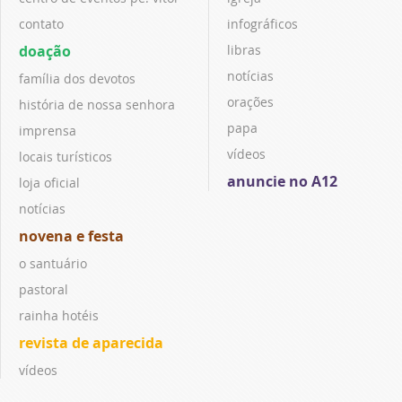
contato
infográficos
doação
libras
notícias
família dos devotos
orações
história de nossa senhora
papa
imprensa
vídeos
locais turísticos
anuncie no A12
loja oficial
notícias
novena e festa
o santuário
pastoral
rainha hotéis
revista de aparecida
vídeos