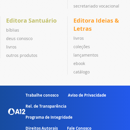
secretariado vocacional
Editora Santuário
Editora Ideias &
Letras
bíblias
livros
deus conosco
coleções
livros
lançamentos
outros produtos
ebook
catálogo
Trabalhe conosco
Aviso de Privacidade
Rel. de Transparência
Programa de Integridade
Direitos Autorais
Fale Conosco