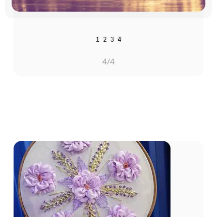
1
2
3
4
3
/4