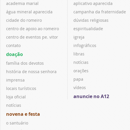
academia marial
aplicativo aparecida
água mineral aparecida
campanha da fraternidade
cidade do romeiro
dúvidas religiosas
centro de apoio ao romeiro
espiritualidade
centro de eventos pe. vitor
igreja
contato
infográficos
doação
libras
notícias
família dos devotos
orações
história de nossa senhora
papa
imprensa
vídeos
locais turísticos
anuncie no A12
loja oficial
notícias
novena e festa
o santuário