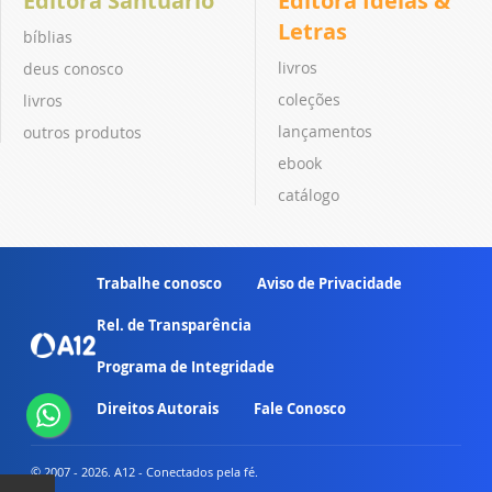
Editora Santuário
Editora Ideias &
Letras
bíblias
livros
deus conosco
coleções
livros
lançamentos
outros produtos
ebook
catálogo
Trabalhe conosco
Aviso de Privacidade
Rel. de Transparência
Programa de Integridade
Direitos Autorais
Fale Conosco
© 2007 - 2026. A12 - Conectados pela fé.