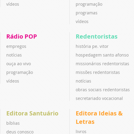
vídeos
programação
programas
vídeos
Rádio POP
Redentoristas
empregos
história pe. vitor
notícias
hospedagem santo afonso
ouça ao vivo
missionários redentoristas
programação
missões redentoristas
vídeos
notícias
obras sociais redentoristas
secretariado vocacional
Editora Santuário
Editora Ideias &
Letras
bíblias
livros
deus conosco