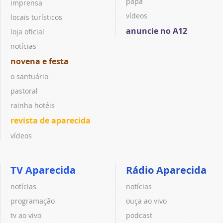
papa
imprensa
vídeos
locais turísticos
anuncie no A12
loja oficial
notícias
novena e festa
o santuário
pastoral
rainha hotéis
revista de aparecida
vídeos
TV Aparecida
Rádio Aparecida
notícias
notícias
programação
ouça ao vivo
tv ao vivo
podcast