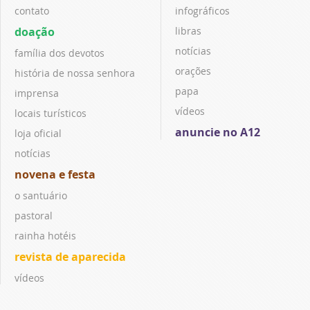
contato
infográficos
doação
libras
notícias
família dos devotos
orações
história de nossa senhora
papa
imprensa
vídeos
locais turísticos
anuncie no A12
loja oficial
notícias
novena e festa
o santuário
pastoral
rainha hotéis
revista de aparecida
vídeos