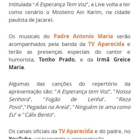
Intitulada “
A Esperança Tem Voz
", a Live volta a ter
como cenário o Mosteiro Ain Karim, na cidade
paulista de Jacareí.
Os musicais do
Padre Antonio Maria
serão
acompanhados pela banda da
TV Aparecida
e
terão as presenças especiais do cantor e
humorista,
Tonho Prado
, e da
Irmã Greice
Maria
.
Algumas das canções do repertório da
apresentação são: "
A Esperança tem Voz
", "
Nossa
Senhora
", "
Fogão de Lenha
", "
Reza
Povo
","
Pegadas na Areia
", "
Ninguém te ama como
Eu
" e "
Cálix Bento
".
Os canais oficiais da
TV Aparecida
e do padre, no
YouTube
, vai transmitir a apresentação