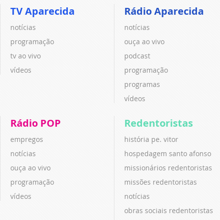
TV Aparecida
Rádio Aparecida
notícias
notícias
programação
ouça ao vivo
tv ao vivo
podcast
vídeos
programação
programas
vídeos
Rádio POP
Redentoristas
empregos
história pe. vitor
notícias
hospedagem santo afonso
ouça ao vivo
missionários redentoristas
programação
missões redentoristas
vídeos
notícias
obras sociais redentoristas