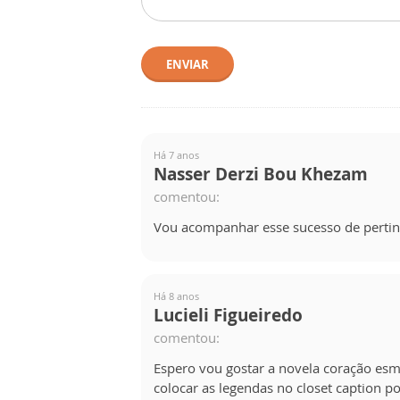
ENVIAR
Há 7 anos
Nasser Derzi Bou Khezam
comentou:
Vou acompanhar esse sucesso de pertinho!
Há 8 anos
Lucieli Figueiredo
comentou:
Espero vou gostar a novela coração esm
colocar as legendas no closet caption p