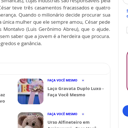
 Simancas), cujas indústrias são responsáveis pela
 César teve três casamentos fracassados e quatro
herança. Quando o milionário decide procurar sua
 a única mulher que ele sempre amou, César pede
s Montalvo (Luis Gerônimo Abreu), que o ajude.
 sem saber que a jovem é a herdeira que procura.
egredos e ganância.
FAÇA VOCÊ MESMO
Laço Gravata Duplo Luxo -
raz
Faça Você Mesmo
avo
FAÇA VOCÊ MESMO
Urso Alfineteiro em