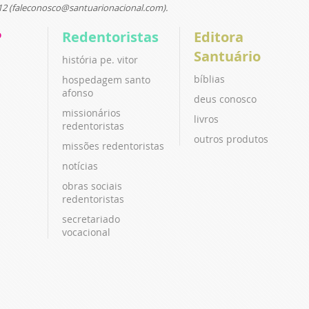
12 (faleconosco@santuarionacional.com).
P
Redentoristas
Editora
Santuário
história pe. vitor
bíblias
hospedagem santo
afonso
deus conosco
missionários
livros
redentoristas
outros produtos
missões redentoristas
notícias
obras sociais
redentoristas
secretariado
vocacional