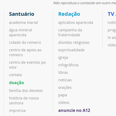
Não reproduza o conteúdo em outro meio
Santuário
Redação
TV
academia marial
aplicativo aparecida
notí
água mineral
campanha da
prog
aparecida
fraternidade
tv ao
cidade do romeiro
dúvidas religiosas
víde
centro de apoio ao
espiritualidade
romeiro
igreja
centro de eventos pe.
infográficos
vitor
libras
contato
notícias
doação
orações
família dos devotos
papa
história de nossa
vídeos
senhora
anuncie no A12
imprensa